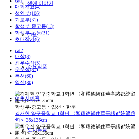
cat1
생애 이야기
대회개요(4)
성인부(106)
기로부(31)
학생부-중고등(13)
학생부-초등(31)
연보
초대작가(6)
cat2
대상(3)
최우수상(5)
주요작품
우수상(31)
특선(60)
입선(80)
여초서예관
학생부-중고등
ㆍ
입선
ㆍ
한문
김재현 양구중학교 1학년 〈和耀德鎭住華亭諸都統留題
句＞ 35x135cm
모시는글