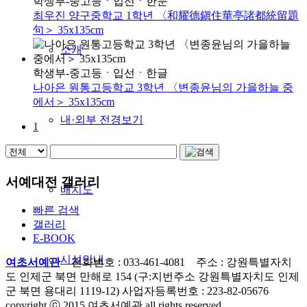
학생부-중고등
ㆍ
입선
ㆍ
한문
최우진 양구중학교 1학년 〈和耀德鎭住華亭諸都統留題
句＞ 35x135cm
소개
학생부-중고등
ㆍ
입선
ㆍ
한글
나아은 원통고등학교 3학년 〈변종윤님의 가을하늘 중
에서＞ 35x135cm
내·외부 전경보기
1
서예대전 갤러리
배치도
빠른 검색
갤러리
E-BOOK
시설안내
여초서예관
전화번호 : 033-461-4081 주소 : 강원특별자치
도 인제군 북면 만해로 154 (구:지번주소 강원특별자치도 인제
군 북면 용대리 1119-12) 사업자등록번호 : 223-82-05676
copyright ⓒ 2015 여초서예관 all rights reserved.