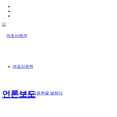
HOME
TRAFFIC INFO
SITEMAP
여초김응현
언론보도
여초 김응현을 말하다