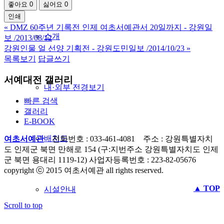
좋아요
0
싫어요
0
인쇄
«
DMZ 60주년 기록전 인제 여초서예관서 20일까지 - 강원일
소개
보 /2013/08/12
강원인물 얼 선양 기획전 - 강원도민일보 /2014/10/23
»
목록보기
답글쓰기
서예대전 갤러리
내·외부 전경보기
빠른 검색
갤러리
E-BOOK
배치도
여초서예관
전화번호 : 033-461-4081 주소 : 강원특별자치
도 인제군 북면 만해로 154 (구:지번주소 강원특별자치도 인제
군 북면 용대리 1119-12) 사업자등록번호 : 223-82-05676
copyright ⓒ 2015 여초서예관 all rights reserved.
▲ TOP
시설안내
Scroll to top