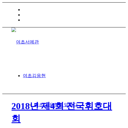
HOME
TRAFFIC INFO
SITEMAP
여초김응현
2018년 제4회 전국휘호대
여초 김응현을 말하다
회