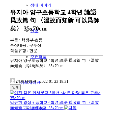
생애 이야기
유지아 양구초등학교 4학년 論語
爲政篇 句 〈溫故而知新 可以爲師
矣〉 35x70cm
연보
부문 : 학생부-초등
수상내용 : 우수상
작품유형
:
한문
주요작품
유지아 양구초등학교 4학년 論語 爲政篇 句 〈溫故
而知新 可以爲師矣〉 35x70cm
여초서예관
·
2022-01-23 18:31
여초서예관
인쇄
김윤 현서분교 5학년 <너른 마당 붉은 고추>
35×70cm
박규현 광성초등학교 6학년 論語 爲政篇 句 〈溫故
而知新 可以爲師矣〉 35x70cm
모시는글