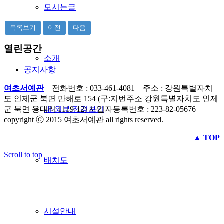
모시는글
목록보기
이전
다음
열린공간
소개
공지사항
여초서예관
전화번호 : 033-461-4081 주소 : 강원특별자치
도 인제군 북면 만해로 154 (구:지번주소 강원특별자치도 인제
군 북면 용대리 1119-12) 사업자등록번호 : 223-82-05676
내·외부 전경보기
copyright ⓒ 2015 여초서예관 all rights reserved.
▲ TOP
Scroll to top
배치도
시설안내