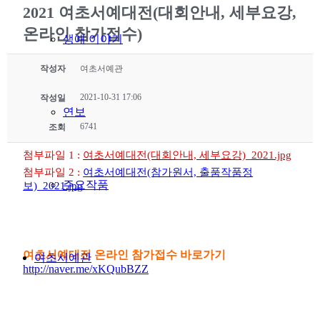
2021 여초서예대전(대회안내, 세부요강,
온라인 참가접수)
생애 이야기
작성자
여초서예관
2021-10-31 17:06
작성일
연보
6741
조회
첨부파일 1 :
여초서예대전(대회안내, 세부요강)_2021.jpg
첨부파일 2 :
여초서예대전(참가원서, 출품작품정
주요작품
보)_2021.jpg
여초서예대전 온라인 참가접수 바로가기
여초서예관
http://naver.me/xKQubBZZ