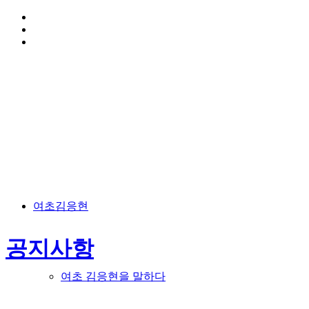
HOME
TRAFFIC INFO
SITEMAP
여초김응현
공지사항
여초 김응현을 말하다