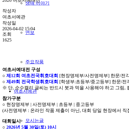
2026 여초서예대전
생애 이야기
작성자
여초서예관
작성일
2026-04-02 15:04
연보
조회
1625
주요작품
여초서예대전 구성
○
제12회 여초전국휘호대회
[현장명제부/사전명제부] 한문/전각,
○
제49회 전국학생휘호대회
[학생부:초등부/중고등부] 한문/전각
※ 단, 순수캘리 글씨는 반드시 붓과 먹을 사용해야 하고 그림, 
여초서예관
참가구분
○ 현장명제부 | 사전명제부 | 초등부 | 중고등부
(사전명제부 : 온라인 작품 제출이 아닌, 대회 당일 현장에서 
모시는글
대회일시
○
2026년 5월 30일(토) 10시