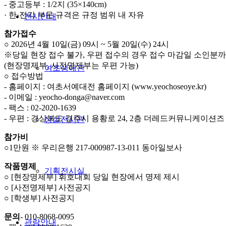
- 중고등부 : 1/2지 (35×140cm)
· 한·전각 부문 규격은 규정 범위 내 자유
전시안내
참가접수
○ 2026년 4월 10일(금) 09시 ~ 5월 20일(수) 24시
※당일 현장 접수 불가, 우편 접수의 경우 접수 마감일 소인분까
(현장명제부, 사전명제부는 우편 가능)
여초생애관
○ 접수방법
- 홈페이지 : 여초서예대전 홈페이지 (www.yeochoseoye.kr)
- 이메일 : yeocho-donga@naver.com
- 팩스 : 02-2020-1639
- 우편 : 경상북도 경주시 용황로 24, 2층 더레드커뮤니케이션즈
상설전시관
참가비
○1만원 ※ 우리은행 217-000987-13-011 동아일보사
작품명제
기획전시실
○ [현장명제부] 휘호대회 당일 현장에서 명제 제시
○ [사전명제부] 사전공지
○ [학생부] 사전공지
문의
- 010-8068-0095
관람안내