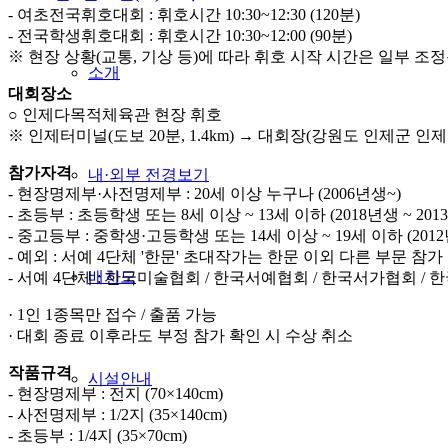
- 여초전국휘호대회 : 휘호시간 10:30~12:30 (120분)
- 전국학생휘호대회 : 휘호시간 10:30~12:00 (90분)
※ 현장 상황(교통, 기상 등)에 따라 휘호 시작 시간은 일부 조정
소개
대회장소
○ 인제다목적체육관 현장 휘호
※ 인제터미널(도보 20분, 1.4km) → 대회장(강원도 인제군 인제읍
참가자격
내·외부 전경보기
- 현장명제부·사전명제부 : 20세 이상 누구나 (2006년생~)
- 초등부 : 초등학생 또는 8세 이상 ~ 13세 이하 (2018년생 ~ 201
- 중고등부 : 중학생·고등학생 또는 14세 이상 ~ 19세 이하 (2012
- 예외 : 서예 4단체 '한문' 초대작가는 한문 이외 다른 부문 참가
배치도
- 서예 4단체 : 한국미술협회 / 한국서예협회 / 한국서가협회 /
· 1인 1종목만 접수 / 출품 가능
· 대회 종료 이후라도 부정 참가 확인 시 수상 취소
작품규격
시설안내
- 현장명제부 : 전지 (70×140cm)
- 사전명제부 : 1/2지 (35×140cm)
- 초등부 : 1/4지 (35×70cm)