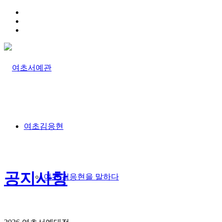
HOME
TRAFFIC INFO
SITEMAP
여초김응현
공지사항
여초 김응현을 말하다