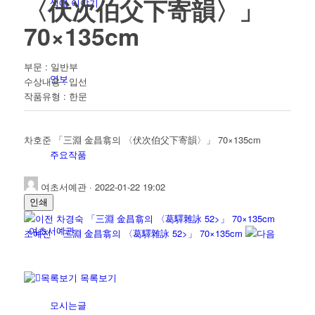
〈伏次伯父下寄韻〉」
생애 이야기
70×135cm
부문 : 일반부
연보
수상내용 : 입선
작품유형
:
한문
차호준 「三淵 金昌翕의 〈伏次伯父下寄韻〉」 70×135cm
주요작품
여초서예관
·
2022-01-22 19:02
인쇄
차경숙 「三淵 金昌翕의 〈葛驛雜詠 52>」 70×135cm
여초서예관
조예진 「三淵 金昌翕의 〈葛驛雜詠 52>」 70×135cm
목록보기
모시는글