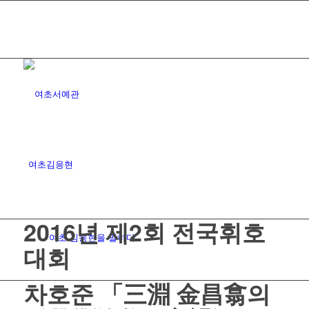
HOME
TRAFFIC INFO
SITEMAP
여초김응현
2016년 제2회 전국휘호
여초 김응현을 말하다
대회
차호준 「三淵 金昌翕의