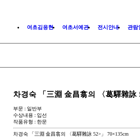
여초김응현
여초서예관
전시안내
관람
차경숙 「三淵 金昌翕의 〈葛驛雜詠 52
부문 : 일반부
수상내용 : 입선
작품유형
:
한문
차경숙 「三淵 金昌翕의 〈葛驛雜詠 52>」 70×135cm