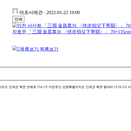
여초서예관
·
2022-01-22 19:00
인쇄
서선희 「三淵 金昌翕의 〈伏次伯父下寄韻〉」 70×1
차호준 「三淵 金昌翕의 〈伏次伯父下寄韻〉」 70×135cm
목록보기
별자치도 인제군 북면 만해로 154 (구:지번주소 강원특별자치도 인제군 북면 용대리 1119-12) 사업