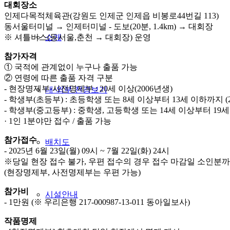
대회장소
인제다목적체육관(강원도 인제군 인제읍 비봉로44번길 113)
동서울터미널 → 인제터미널 - 도보(20분, 1.4km) → 대회장
※ 셔틀버스(동서울,춘천 → 대회장) 운영
소개
참가자격
① 국적에 관계없이 누구나 출품 가능
② 연령에 따른 출품 자격 구분
- 현장명제부·사전명제부 : 20세 이상(2006년생)
내·외부 전경보기
- 학생부(초등부) : 초등학생 또는 8세 이상부터 13세 이하까지 (2
- 학생부(중고등부) : 중학생, 고등학생 또는 14세 이상부터 19세 
· 1인 1분야만 접수 / 출품 가능
참가접수
배치도
- 2025년 6월 23일(월) 09시 ~ 7월 22일(화) 24시
※당일 현장 접수 불가, 우편 접수의 경우 접수 마감일 소인분까
(현장명제부, 사전명제부는 우편 가능)
참가비
시설안내
- 1만원 (※ 우리은행 217-000987-13-011 동아일보사)
작품명제