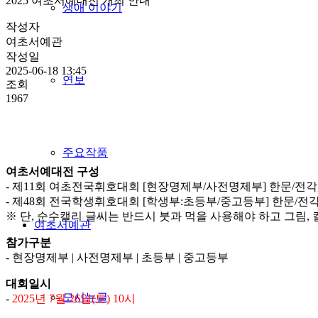
2025 여초서예대전 개최 안내
생애 이야기
작성자
여초서예관
작성일
2025-06-18 13:45
연보
조회
1967
주요작품
여초서예대전 구성
- 제11회 여초전국휘호대회 [현장명제부/사전명제부] 한문/전각,
- 제48회 전국학생휘호대회 [학생부:초등부/중고등부] 한문/전각
※ 단, 순수캘리 글씨는 반드시 붓과 먹을 사용해야 하고 그림, 
여초서예관
참가구분
- 현장명제부 | 사전명제부 | 초등부 | 중고등부
대회일시
모시는글
-
2025년 7월 26일(토) 10시