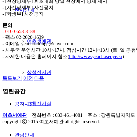
- [현장명제부] 휘호대회 당일 현장에서 명제 제시
- [사전명제부] 사전공지
전시안내
- [학생부] 사전공지
문의
-
010-6653-8188
- 팩스 02-2020-1639
여초생애관
- 이메일 yeocho-donga@naver.com
- 사무국 운영시간 10시~17시, 점심시간 12시~13시 (토, 일 공휴
- 자세한 내용은 홈페이지 참조(
http://www.yeochoseoye.kr
)
상설전시관
목록보기
이전
다음
열린공간
기획전시실
공지사항
여초서예관
전화번호 : 033-461-4081 주소 : 강원특별자치도
copyright ⓒ 2015 여초서예관 all rights reserved.
관람안내