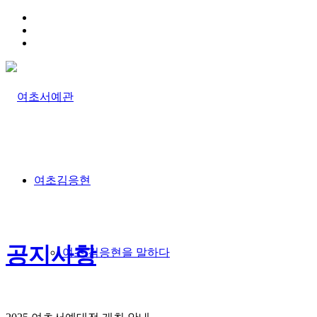
HOME
TRAFFIC INFO
SITEMAP
여초김응현
공지사항
여초 김응현을 말하다