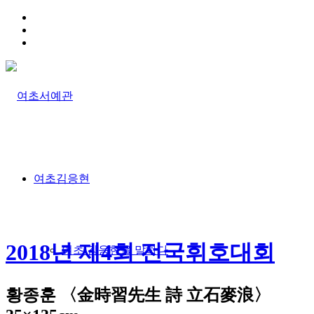
HOME
TRAFFIC INFO
SITEMAP
여초김응현
2018년 제4회 전국휘호대회
여초 김응현을 말하다
황종훈 〈金時習先生 詩 立石麥浪〉