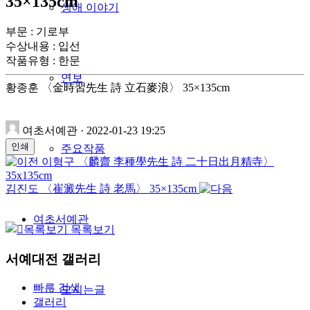
35×135cm
생애 이야기
부문 : 기로부
수상내용 : 입선
작품유형
:
한문
연보
황종훈 〈金時習先生 詩 立石麥浪〉 35×135cm
여초서예관
·
2022-01-23 19:25
인쇄
주요작품
이형구 〈麟齋 李種學先生 詩 二十日出月精寺〉
35x135cm
김진도 〈崔澱先生 詩 老馬〉 35×135cm
여초서예관
목록보기
서예대전 갤러리
빠른 검색
모시는글
갤러리