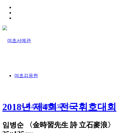
HOME
TRAFFIC INFO
SITEMAP
여초김응현
2018년 제4회 전국휘호대회
여초 김응현을 말하다
임병순 〈金時習先生 詩 立石麥浪〉