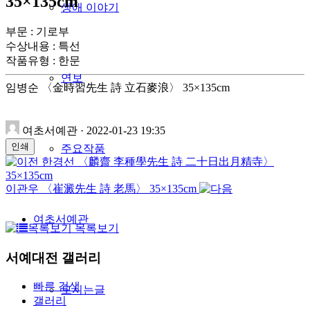
35×135cm
생애 이야기
부문 : 기로부
수상내용 : 특선
작품유형
:
한문
연보
임병순 〈金時習先生 詩 立石麥浪〉 35×135cm
여초서예관
·
2022-01-23 19:35
인쇄
주요작품
한경선 〈麟齋 李種學先生 詩 二十日出月精寺〉
35×135cm
이관우 〈崔澱先生 詩 老馬〉 35×135cm
여초서예관
목록보기
서예대전 갤러리
빠른 검색
모시는글
갤러리