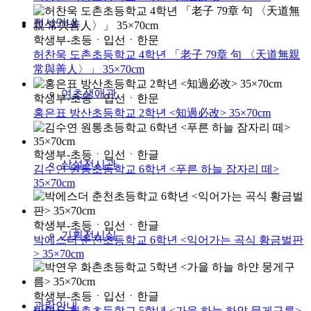
전시안내
학생부-초등
ㆍ
입선
ㆍ
한문
허찬욱 도촌초등학교 4학년 「老子 79章 句 〈天道無親
常與善人〉」 35×70cm
여초생애관
학생부-초등
ㆍ
입선
ㆍ
한문
홍은표 방산초등학교 2학년 <知過必改> 35×70cm
학생부-초등
ㆍ
입선
ㆍ
한글
상설전시관
김수연 원통초등학교 6학년 <푸른 하늘 잠자리 떼>
35×70cm
학생부-초등
ㆍ
입선
ㆍ
한글
기획전시실
박에스더 춘천초등학교 6학년 <익어가는 곡식 황금벌판
> 35×70cm
학생부-초등
ㆍ
입선
ㆍ
한글
관람안내
박연우 화촌초등학교 5학년 <가을 하늘 하얀 뭉게구름>