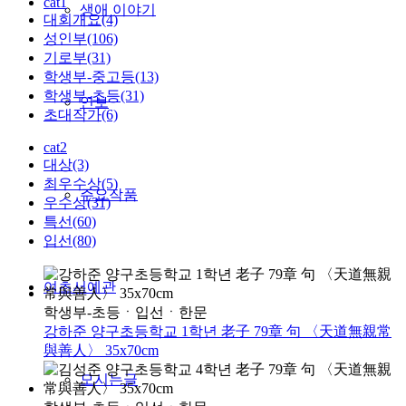
cat1
생애 이야기
대회개요(4)
성인부(106)
기로부(31)
학생부-중고등(13)
학생부-초등(31)
연보
초대작가(6)
cat2
대상(3)
최우수상(5)
주요작품
우수상(31)
특선(60)
입선(80)
여초서예관
학생부-초등
ㆍ
입선
ㆍ
한문
강하준 양구초등학교 1학년 老子 79章 句 〈天道無親常
與善人〉 35x70cm
모시는글