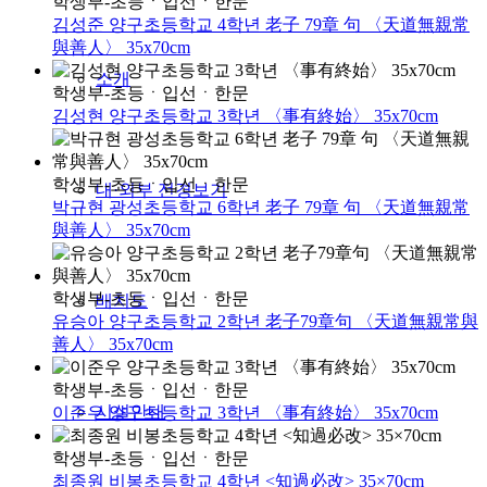
학생부-초등
ㆍ
입선
ㆍ
한문
김성준 양구초등학교 4학년 老子 79章 句 〈天道無親常
與善人〉 35x70cm
소개
학생부-초등
ㆍ
입선
ㆍ
한문
김성현 양구초등학교 3학년 〈事有終始〉 35x70cm
학생부-초등
ㆍ
입선
ㆍ
한문
내·외부 전경보기
박규현 광성초등학교 6학년 老子 79章 句 〈天道無親常
與善人〉 35x70cm
학생부-초등
ㆍ
입선
ㆍ
한문
배치도
유승아 양구초등학교 2학년 老子79章句 〈天道無親常與
善人〉 35x70cm
학생부-초등
ㆍ
입선
ㆍ
한문
시설안내
이준우 양구초등학교 3학년 〈事有終始〉 35x70cm
학생부-초등
ㆍ
입선
ㆍ
한문
최종원 비봉초등학교 4학년 <知過必改> 35×70cm