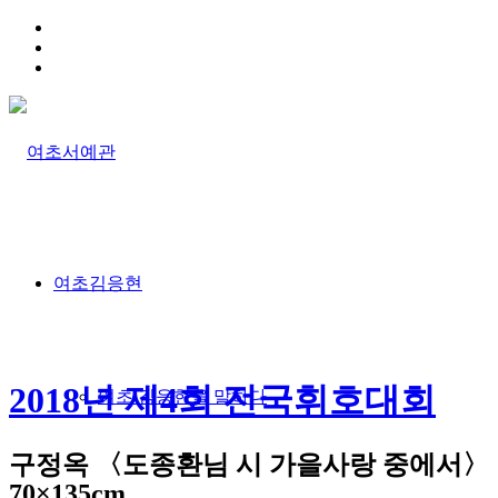
HOME
TRAFFIC INFO
SITEMAP
여초김응현
2018년 제4회 전국휘호대회
여초 김응현을 말하다
구정옥 〈도종환님 시 가을사랑 중에서〉
70×135cm