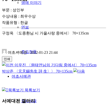
생애 이야기
부문 : 성인부
수상내용 : 최우수상
작품유형
:
한글
연보
구정옥 〈도종환님 시 가을사랑 중에서〉 70×135cm
주요작품
여초서예관
·
2022-01-23 21:44
인쇄
이우진 〈원태연님의 기다림 중에서〉 70×135cm
박상준 〈元天錫先生 詩 生〉〉 70×135cm
여초서예관
목록보기
서예대전 갤러리
모시는글