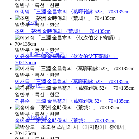
일반부
ㆍ
특선
ㆍ
한문
이종암 「三淵 金昌翕의 〈葛驛雜詠 52>」 70×135cm
소개
일반부
ㆍ
특선
ㆍ
한문
조민 「茅洲 金時保의 〈荒城〉」 70×135cm
일반부
ㆍ
특선
ㆍ
한문
내·외부 전경보기
이윤정 「三淵 金昌翕의 〈伏次伯父下寄韻〉」
70×135cm
일반부
ㆍ
특선
ㆍ
한문
이재득 「三淵 金昌翕의 〈葛驛雜詠 52>」 70×135cm
배치도
일반부
ㆍ
특선
ㆍ
한문
김유순 「三淵 金昌翕의 〈葛驛雜詠 52>」 70×135cm
일반부
ㆍ
특선
ㆍ
한문
시설안내
송이슬 「茅洲 金時保의 〈荒城〉」 70×135cm