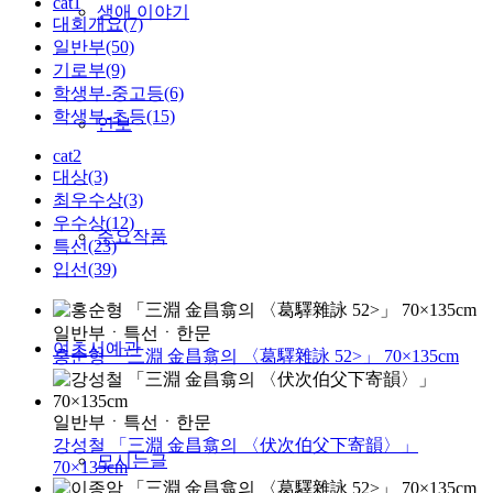
cat1
생애 이야기
대회개요(7)
일반부(50)
기로부(9)
학생부-중고등(6)
학생부-초등(15)
연보
cat2
대상(3)
최우수상(3)
우수상(12)
주요작품
특선(23)
입선(39)
일반부
ㆍ
특선
ㆍ
한문
여초서예관
홍순형 「三淵 金昌翕의 〈葛驛雜詠 52>」 70×135cm
일반부
ㆍ
특선
ㆍ
한문
강성철 「三淵 金昌翕의 〈伏次伯父下寄韻〉」
모시는글
70×135cm