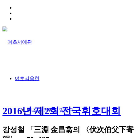
HOME
TRAFFIC INFO
SITEMAP
여초김응현
2016년 제2회 전국휘호대회
여초 김응현을 말하다
강성철 「三淵 金昌翕의 〈伏次伯父下寄