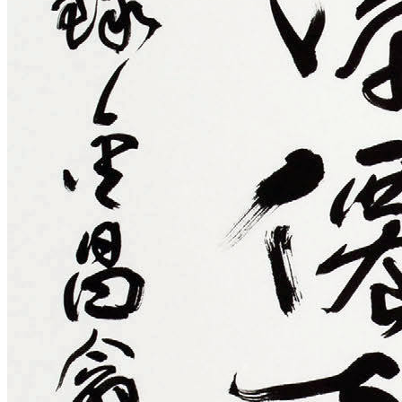
전시안내
여초생애관
상설전시관
기획전시실
관람안내