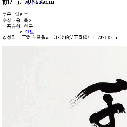
韻〉」 70×135cm
생애 이야기
부문 : 일반부
수상내용 : 특선
작품유형
:
한문
연보
강성철 「三淵 金昌翕의 〈伏次伯父下寄韻〉」 70×135cm
주요작품
여초서예관
모시는글