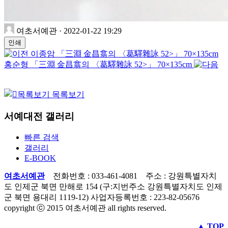
여초서예관
·
2022-01-22 19:29
인쇄
이종암 「三淵 金昌翕의 〈葛驛雜詠 52>」 70×135cm
홍순형 「三淵 金昌翕의 〈葛驛雜詠 52>」 70×135cm
목록보기
서예대전 갤러리
빠른 검색
갤러리
E-BOOK
여초서예관
전화번호 : 033-461-4081 주소 : 강원특별자치
도 인제군 북면 만해로 154 (구:지번주소 강원특별자치도 인제
군 북면 용대리 1119-12) 사업자등록번호 : 223-82-05676
copyright ⓒ 2015 여초서예관 all rights reserved.
▲ TOP