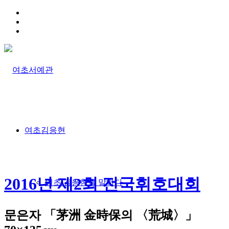
HOME
TRAFFIC INFO
SITEMAP
여초김응현
2016년 제2회 전국휘호대회
여초 김응현을 말하다
문은자 「茅洲 金時保의 〈荒城〉」