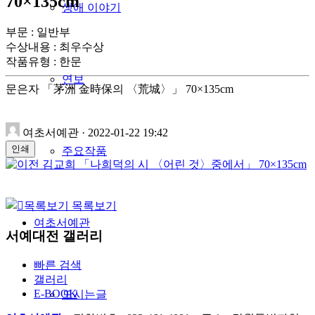
70×135cm
생애 이야기
부문 : 일반부
수상내용 : 최우수상
작품유형
:
한문
연보
문은자 「茅洲 金時保의 〈荒城〉」 70×135cm
여초서예관
·
2022-01-22 19:42
인쇄
주요작품
김교희 「나희덕의 시 〈어린 것〉중에서」 70×135cm
목록보기
여초서예관
서예대전 갤러리
빠른 검색
갤러리
E-BOOK
모시는글