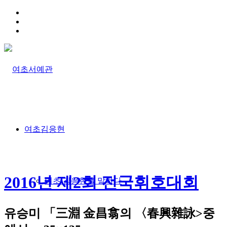
HOME
TRAFFIC INFO
SITEMAP
여초김응현
2016년 제2회 전국휘호대회
여초 김응현을 말하다
유승미 「三淵 金昌翕의 〈春興雜詠>중