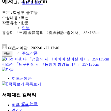
에서」 35×135cm
생애 이야기
부문 : 학생부-중고등
수상내용 : 특선
작품유형
:
한문
연보
유승미 「三淵 金昌翕의 〈春興雜詠>중에서」 35×135cm
여초서예관
·
2022-01-22 17:40
주요작품
인쇄
마한나 「정철의 시 〈어버이 살아실 제〉」 35×135cm
김소진 「남구만의 시 〈동창이 밝았느냐〉」 35×135cm
여초서예관
목록보기
서예대전 갤러리
모시는글
빠른 검색
갤러리