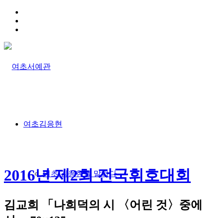
HOME
TRAFFIC INFO
SITEMAP
여초김응현
2016년 제2회 전국휘호대회
여초 김응현을 말하다
김교희 「나희덕의 시 〈어린 것〉중에