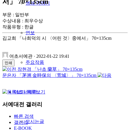
서」 70×135cm
생애 이야기
부문 : 일반부
수상내용 : 최우수상
작품유형
:
한글
연보
김교희 「나희덕의 시 〈어린 것〉중에서」 70×135cm
여초서예관
·
2022-01-22 19:41
주요작품
인쇄
장현경 「난초 蘭草」 70×135cm
문은자 「茅洲 金時保의 〈荒城〉」 70×135cm
목록보기
여초서예관
서예대전 갤러리
빠른 검색
모시는글
갤러리
E-BOOK