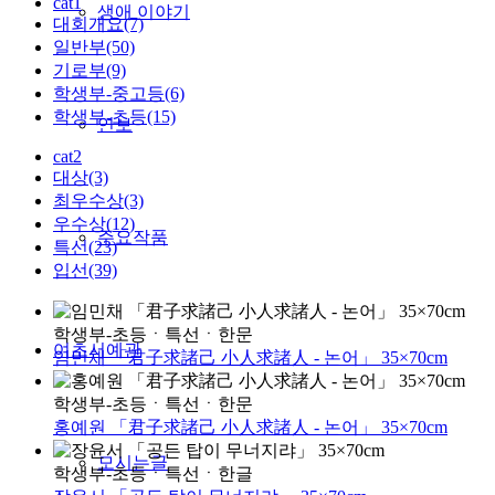
cat1
생애 이야기
대회개요(7)
일반부(50)
기로부(9)
학생부-중고등(6)
학생부-초등(15)
연보
cat2
대상(3)
최우수상(3)
우수상(12)
주요작품
특선(23)
입선(39)
학생부-초등
ㆍ
특선
ㆍ
한문
여초서예관
임민채 「君子求諸己 小人求諸人 - 논어」 35×70cm
학생부-초등
ㆍ
특선
ㆍ
한문
홍예원 「君子求諸己 小人求諸人 - 논어」 35×70cm
모시는글
학생부-초등
ㆍ
특선
ㆍ
한글