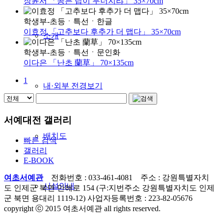
장윤서 「공든 탑이 무너지랴」 35×70cm
학생부-초등
ㆍ
특선
ㆍ
한글
이효정 「고추보다 후추가 더 맵다」 35×70cm
소개
학생부-초등
ㆍ
특선
ㆍ
문인화
이다은 「난초 蘭草」 70×135cm
1
내·외부 전경보기
서예대전 갤러리
배치도
빠른 검색
갤러리
E-BOOK
여초서예관
전화번호 : 033-461-4081 주소 : 강원특별자치
시설안내
도 인제군 북면 만해로 154 (구:지번주소 강원특별자치도 인제
군 북면 용대리 1119-12) 사업자등록번호 : 223-82-05676
copyright ⓒ 2015 여초서예관 all rights reserved.