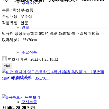
생애 이야기
부문 : 학생부-초등
수상내용 : 우수상
작품유형
:
한문
연보
박규현 광성초등학교 6학년 論語 爲政篇 句 〈溫故而知新 可
以爲師矣〉 35x70cm
주요작품
여초서예관
·
2022-01-23 18:32
인쇄
유지아 양구초등학교 4학년 論語 爲政篇 句 〈溫故而
여초서예관
知新 可以爲師矣〉 35x70cm
목록보기
모시는글
서예대전 갤러리