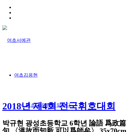
HOME
TRAFFIC INFO
SITEMAP
여초김응현
2018년 제4회 전국휘호대회
여초 김응현을 말하다
박규현 광성초등학교 6학년 論語 爲政篇
句 〈溫故而知新 可以爲師矣〉 35x70cm