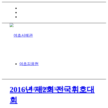
HOME
TRAFFIC INFO
SITEMAP
여초김응현
2016년 제2회 전국휘호대
여초 김응현을 말하다
회