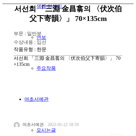
생애 이야기
서선희 「三淵 金昌翕의 〈伏次伯
父下寄韻〉」 70×135cm
부문 : 일반부
연보
수상내용 : 입선
작품유형
:
한문
서선희 「三淵 金昌翕의 〈伏次伯父下寄韻〉」 70
×135cm
주요작품
여초서예관
여초서예관
·
2022-01-22 18:59
모시는글