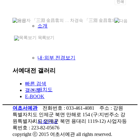
인쇄
윤금자 「三淵 金昌翕의 〈葛驛雜詠 52>」 70×135cm
차경숙 「三淵 金昌翕의 〈葛驛雜詠 52>」 70×135cm
소개
목록보기
내·외부 전경보기
서예대전 갤러리
빠른 검색
배치도
갤러리
E-BOOK
여초서예관
전화번호 : 033-461-4081 주소 : 강원
특별자치도 인제군 북면 만해로 154 (구:지번주소 강
원특별자치도 인제군 북면 용대리 1119-12) 사업자등
시설안내
록번호 : 223-82-05676
copyright ⓒ 2015 여초서예관 all rights reserved.